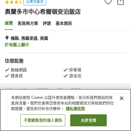
公寓式飯店
奧蘭多市中心希爾頓安泊飯店
總覽
客房與方案
評語
基本資訊
橘縣, 佛羅里達, 美國
於地圖上顯示
住宿設施
無線網路
停車場
健身房
游泳池
首頁
美國
佛羅里達
橘縣
奧蘭多
奧蘭多市中心希爾頓安泊飯店
本網站使用 Cookie 以提升使用者體驗，並分析我們網站的效
能與流量。我們也會將您使用本站的相關資訊分享給我們的社
群媒體、廣告和分析合作夥伴。
隱私權政策
不要銷售我的個人資訊
允許全部
找客房