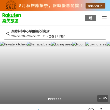
to
top
page
新
奧蘭多市中心希爾頓安泊飯店
2026/8/20
-
2026/8/21
|
2 位住客
|
1 間房
65