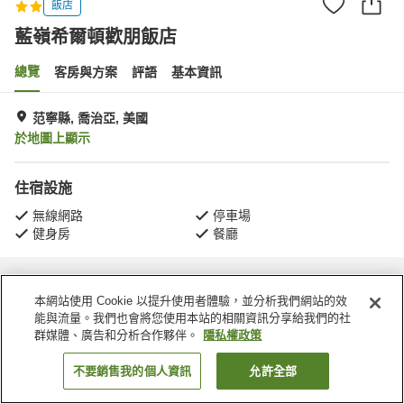
飯店
藍嶺希爾頓歡朋飯店
總覽
客房與方案
評語
基本資訊
范寧縣, 喬治亞, 美國
於地圖上顯示
住宿設施
無線網路
停車場
健身房
餐廳
首頁
美國
喬治亞
范寧縣
藍嶺希爾頓歡朋飯店
本網站使用 Cookie 以提升使用者體驗，並分析我們網站的效
能與流量。我們也會將您使用本站的相關資訊分享給我們的社
群媒體、廣告和分析合作夥伴。
隱私權政策
不要銷售我的個人資訊
允許全部
找客房