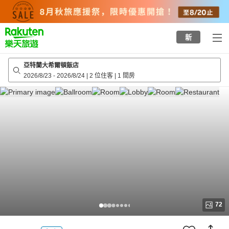
to
top
page
新
亞特蘭大希爾頓飯店
2026/8/23
-
2026/8/24
|
2 位住客
|
1 間房
72