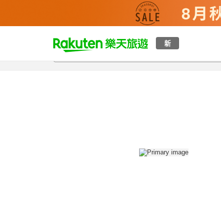
t
新
總覽
客房與方案
評語
設施
o
p
P
a
g
e
_
s
e
a
r
c
h