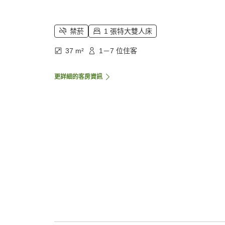
禁菸
1 張特大雙人床
37 m²
1－7 位住客
更詳細的客房資訊