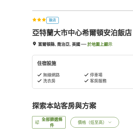
飯店
亞特蘭大市中心希爾頓安泊飯店
富爾頓縣, 喬治亞, 美國
於地圖上顯示
住宿設施
無線網路
停車場
洗衣房
客房服務
探索本站客房與方案
全部篩選條
價格（低至高）
件