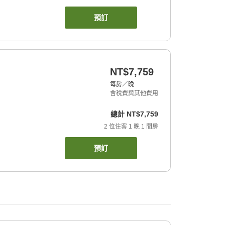
預訂
NT$7,759
每房／晚
含稅費與其他費用
總計
NT$7,759
2
位住客
1
晚
1
間房
預訂