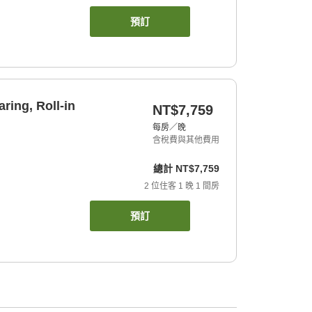
預訂
ring, Roll-in
NT$7,759
每房／晚
含稅費與其他費用
總計
NT$7,759
2
位住客
1
晚
1
間房
預訂