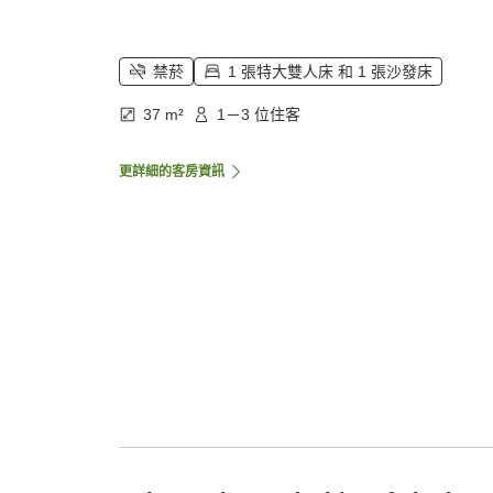
禁菸
1 張特大雙人床 和 1 張沙發床
37 m²
1－3 位住客
更詳細的客房資訊