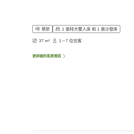
禁菸
1 張特大雙人床 和 1 張沙發床
37 m²
1－7 位住客
更詳細的客房資訊