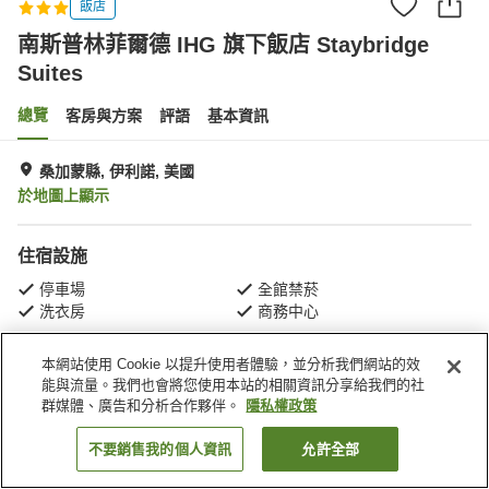
飯店
南斯普林菲爾德 IHG 旗下飯店 Staybridge
Suites
總覽
客房與方案
評語
基本資訊
桑加蒙縣, 伊利諾, 美國
於地圖上顯示
住宿設施
停車場
全館禁菸
洗衣房
商務中心
本網站使用 Cookie 以提升使用者體驗，並分析我們網站的效
首頁
美國
伊利諾
桑加蒙縣
能與流量。我們也會將您使用本站的相關資訊分享給我們的社
南斯普林菲爾德 IHG 旗下飯店 Staybridge Suites
群媒體、廣告和分析合作夥伴。
隱私權政策
不要銷售我的個人資訊
允許全部
找客房