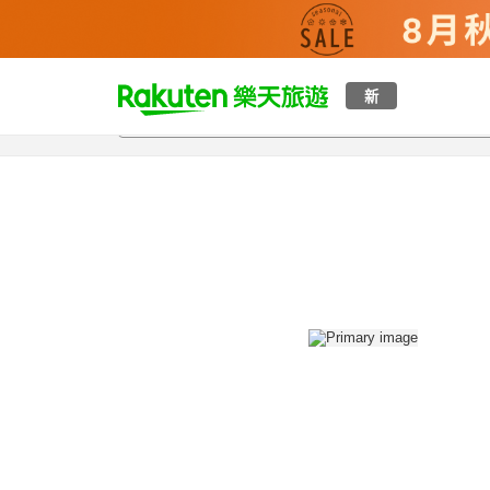
t
新
總覽
客房與方案
評語
設施
o
p
P
a
g
e
_
s
e
a
r
c
h