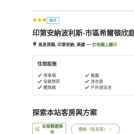
飯店
印第安納波利斯-市區希爾頓欣
馬里昂縣, 印第安納, 美國
於地圖上顯示
住宿設施
停車場
餐廳
全館禁菸
洗衣房
體育館
戶外游泳池
探索本站客房與方案
全部篩選條
價格（低至高）
件