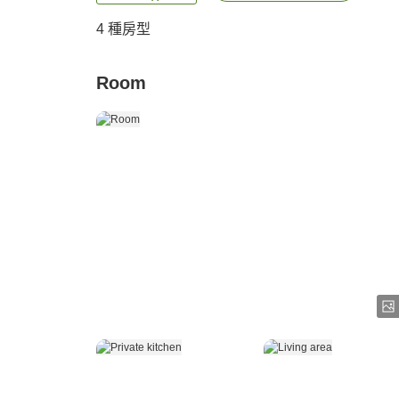
4
種房型
Room