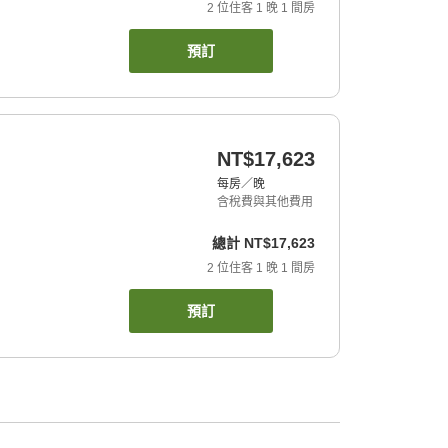
2
位住客
1
晚
1
間房
預訂
NT$17,623
每房／晚
含稅費與其他費用
總計
NT$17,623
2
位住客
1
晚
1
間房
預訂