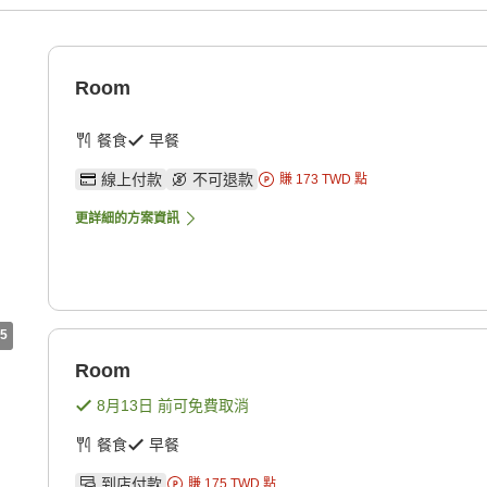
Room
餐食
早餐
線上付款
不可退款
賺
173
TWD
點
更詳細的方案資訊
5
Room
8月13日
前可免費取消
餐食
早餐
到店付款
賺
175
TWD
點