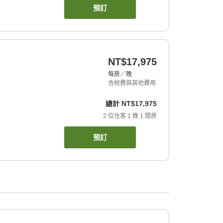
預訂
NT$17,975
每房／晚
含稅費與其他費用
總計
NT$17,975
2
位住客
1
晚
1
間房
預訂