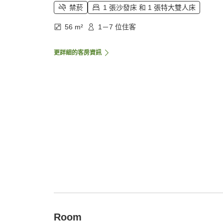
禁菸
1 張沙發床 和 1 張特大雙人床
56 m²
1－7 位住客
更詳細的客房資訊
Room