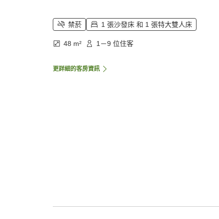
禁菸
1 張沙發床 和 1 張特大雙人床
48 m²
1－9 位住客
更詳細的客房資訊