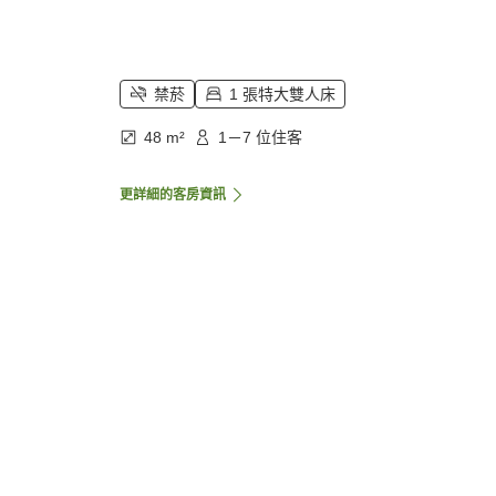
禁菸
1 張特大雙人床
48 m²
1－7 位住客
更詳細的客房資訊