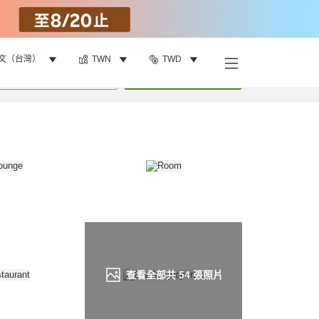
文（台灣）
TWN
TWD
找客房
•
1
間房
重新搜尋
查看全部共
54
張照片