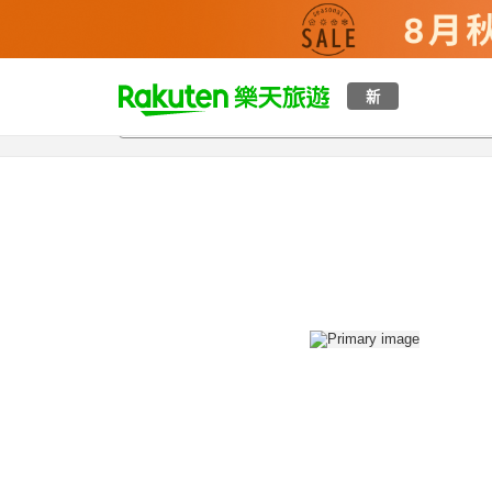
t
新
總覽
客房與方案
評語
設施
o
p
P
a
g
e
_
s
e
a
r
c
h