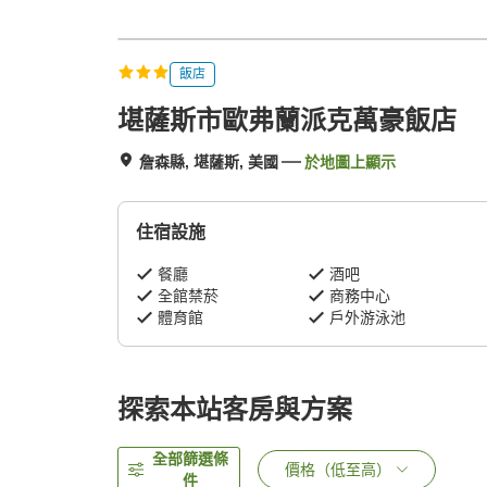
飯店
堪薩斯市歐弗蘭派克萬豪飯店
詹森縣, 堪薩斯, 美國
於地圖上顯示
住宿設施
餐廳
酒吧
全館禁菸
商務中心
體育館
戶外游泳池
探索本站客房與方案
全部篩選條
價格（低至高）
件