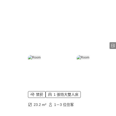
禁菸
1 張特大雙人床
23.2 m²
1－3 位住客