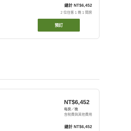
總計
NT$6,452
2
位住客
1
晚
1
間房
預訂
NT$6,452
每房／晚
含稅費與其他費用
總計
NT$6,452