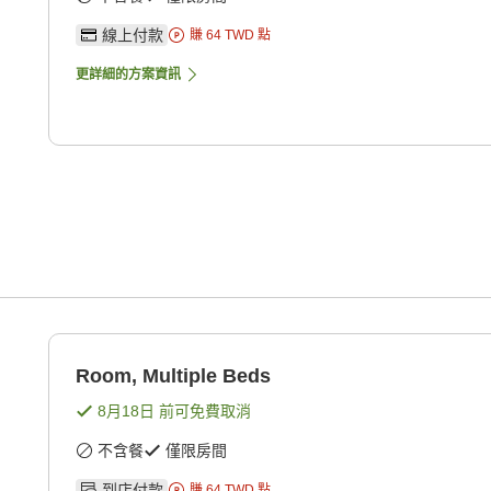
線上付款
賺
64
TWD
點
更詳細的方案資訊
Room, Multiple Beds
8月18日
前可免費取消
不含餐
僅限房間
到店付款
賺
64
TWD
點