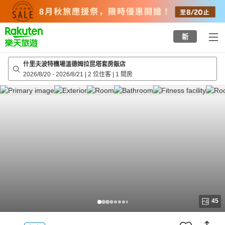
to
top
page
新
什里夫波特機場溫德姆拉昆塔套房飯店
2026/8/20
-
2026/8/21
|
2 位住客
|
1 間房
45