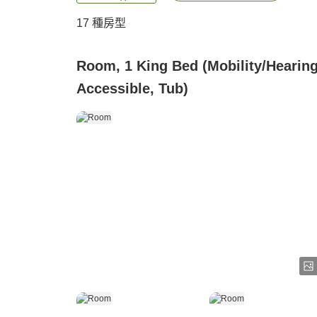
17
種房型
Room, 1 King Bed (Mobility/Hearin
Accessible, Tub)