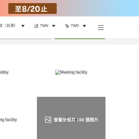
文（台灣）
TWN
TWD
找客房
•
1
間房
重新搜尋
查看全部共
100
張照片