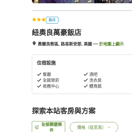
飯店
紐奧良萬豪飯店
奧爾良教區, 路易斯安那, 美國
於地圖上顯示
住宿設施
餐廳
酒吧
全館禁菸
洗衣房
商務中心
體育館
探索本站客房與方案
全部篩選條
價格（低至高）
件