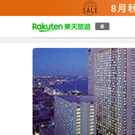
t
新
總覽
客房與方案
評語
設施
o
p
P
a
g
e
_
s
e
a
r
c
h