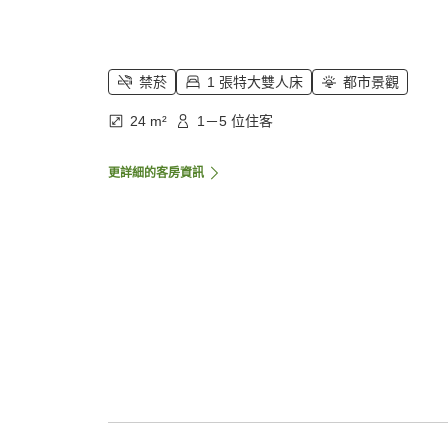
禁菸
1 張特大雙人床
都市景觀
24 m²
1－5 位住客
更詳細的客房資訊