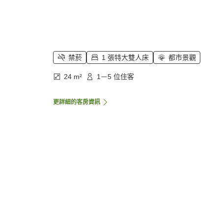
禁菸
1 張特大雙人床
都市景觀
24 m²
1－5 位住客
更詳細的客房資訊