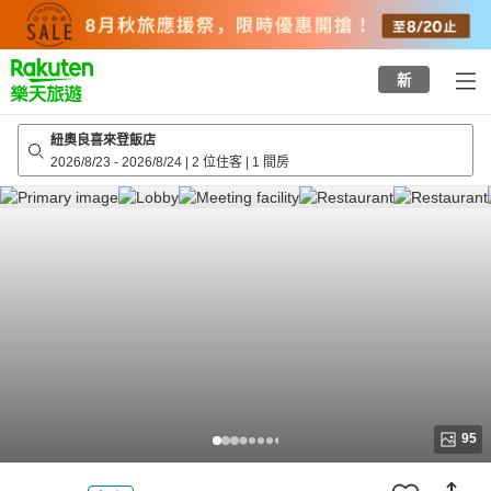
to
top
page
新
紐奧良喜來登飯店
2026/8/23
-
2026/8/24
|
2 位住客
|
1 間房
95