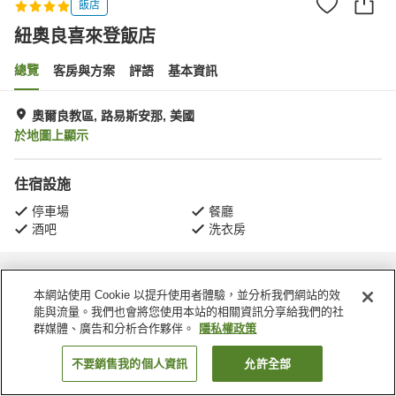
飯店
紐奧良喜來登飯店
總覽
客房與方案
評語
基本資訊
奧爾良教區, 路易斯安那, 美國
於地圖上顯示
住宿設施
停車場
餐廳
酒吧
洗衣房
首頁
美國
路易斯安那
奧爾良教區
紐奧良喜來登飯店
本網站使用 Cookie 以提升使用者體驗，並分析我們網站的效
能與流量。我們也會將您使用本站的相關資訊分享給我們的社
群媒體、廣告和分析合作夥伴。
隱私權政策
不要銷售我的個人資訊
允許全部
找客房