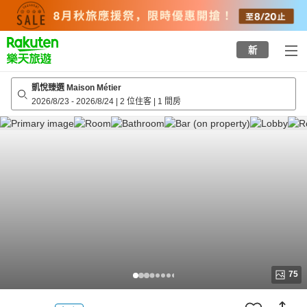
to
top
page
新
凱悅臻選 Maison Métier
2026/8/23
-
2026/8/24
|
2 位住客
|
1 間房
75