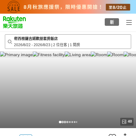
to
top
page
新
密西根薩吉諾歡朋套房飯店
2026/8/22
-
2026/8/23
|
2 位住客
|
1 間房
40