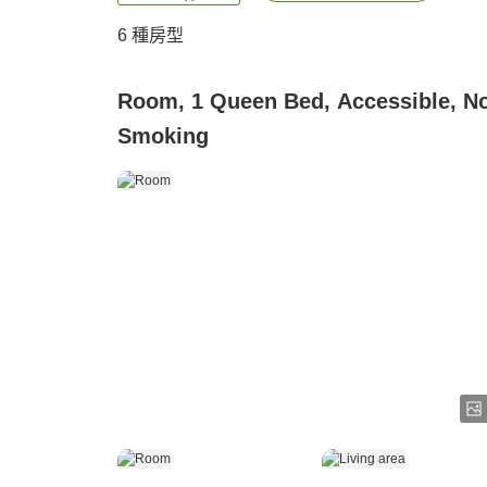
6
種房型
Room, 1 Queen Bed, Accessible, N
Smoking