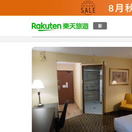
t
新
總覽
客房與方案
評語
設施
o
p
P
a
g
e
_
s
e
a
r
c
h