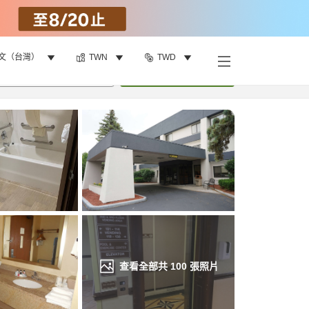
文（台灣）
TWN
TWD
找客房
•
1
間房
重新搜尋
查看全部共
100
張照片