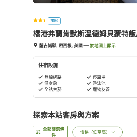
旅館
橋港弗蘭肯默斯溫德姆貝蒙特飯
薩吉諾縣, 密西根, 美國
於地圖上顯示
住宿設施
無線網路
停車場
健身房
游泳池
全館禁菸
寵物友善
探索本站客房與方案
全部篩選條
價格（低至高）
件