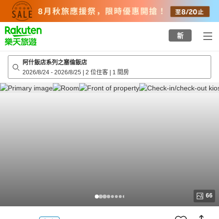
to
top
page
新
阿什飯店系列之塞倫飯店
2026/8/24
-
2026/8/25
|
2 位住客
|
1 間房
66