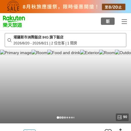
to
top
page
新
堪薩斯市洲際飯店 IHG 旗下飯店
2026/8/20
-
2026/8/21
|
2 位住客
|
1 間房
90