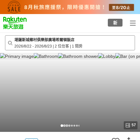
to
top
page
新
堪薩斯城鄉村俱樂部廣場希爾頓飯店
2026/8/22
-
2026/8/23
|
2 位住客
|
1 間房
57