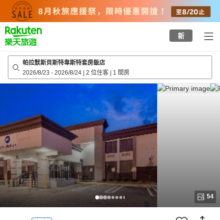
to
top
page
新
帕拉默斯貝斯特韋斯特套房飯店
2026/8/23
-
2026/8/24
|
2 位住客
|
1 間房
54