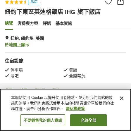
飯店
紐約下東區英迪格飯店 IHG 旗下飯店
總覽
客房與方案
評語
基本資訊
紐約, 紐約州, 美國
於地圖上顯示
住宿設施
停車場
餐廳
酒吧
全館禁菸
首頁
美國
紐約州
紐約
Manhattan Community Board 3
紐約下東區英迪格飯店 IHG 旗下飯店
本網站使用 Cookie 以提升使用者體驗，並分析我們網站的效
能與流量。我們也會將您使用本站的相關資訊分享給我們的社
群媒體、廣告和分析合作夥伴。
隱私權政策
不要銷售我的個人資訊
允許全部
找客房