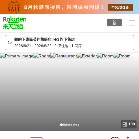
to
top
page
新
紐約下東區英迪格飯店 IHG 旗下飯店
2026/8/21
-
2026/8/22
|
2 位住客
|
1 間房
100