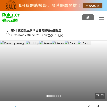
to
top
page
新
羅利-達拉姆/三角研究園希爾頓花園飯店
2026/8/20
-
2026/8/21
|
2 位住客
|
1 間房
43