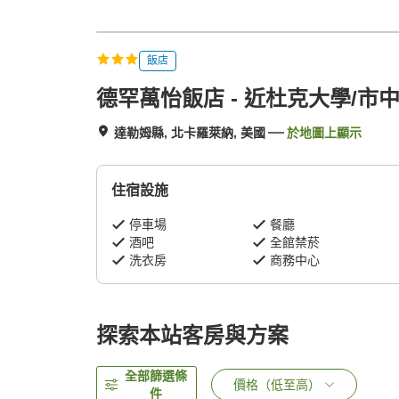
飯店
德罕萬怡飯店 - 近杜克大學/市
達勒姆縣, 北卡羅萊納, 美國
於地圖上顯示
住宿設施
停車場
餐廳
酒吧
全館禁菸
洗衣房
商務中心
探索本站客房與方案
全部篩選條
價格（低至高）
件