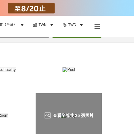
文（台灣）
TWN
TWD
找客房
•
1
間房
重新搜尋
查看全部共
25
張照片