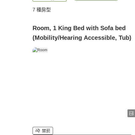
7
種房型
Room, 1 King Bed with Sofa bed
(Mobility/Hearing Accessible, Tub)
禁菸