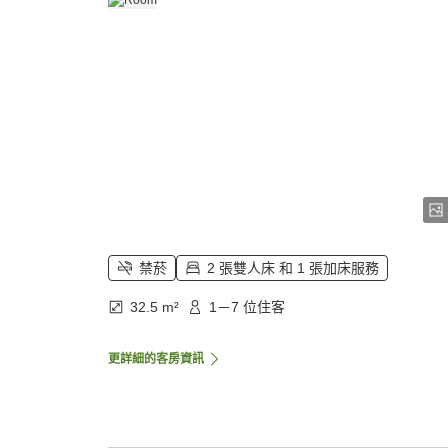
禁菸
2 張雙人床 和 1 張加床服務
32.5 m²
1－7 位住客
更詳細的客房資訊