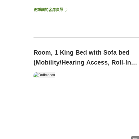
更詳細的客房資訊
Room, 1 King Bed with Sofa bed
(Mobility/Hearing Access, Roll-In
Shwr)