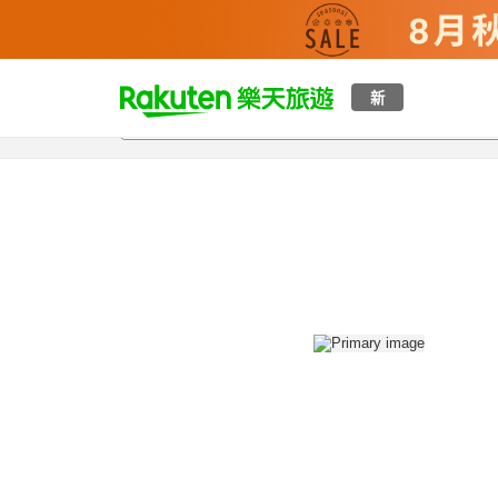
t
新
總覽
客房與方案
評語
設施
o
p
P
a
g
e
_
s
e
a
r
c
h