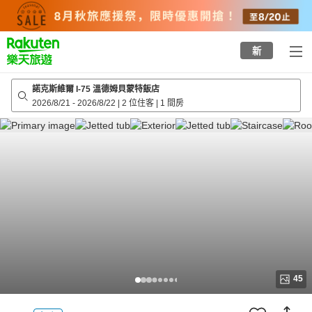
to
top
page
新
諾克斯維爾 I-75 溫德姆貝蒙特飯店
2026/8/21
-
2026/8/22
|
2 位住客
|
1 間房
45