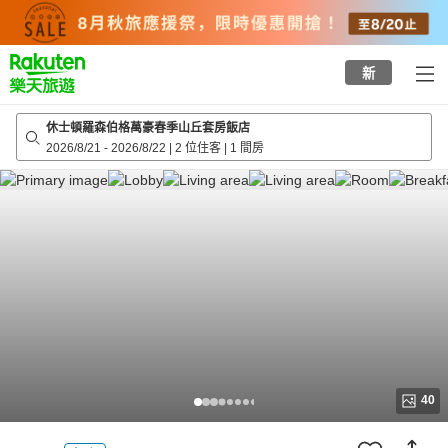
to
top
page
新
休士頓羅森伯格萬豪春季山丘套房飯店
2026/8/21
-
2026/8/22
|
2 位住客
|
1 間房
40