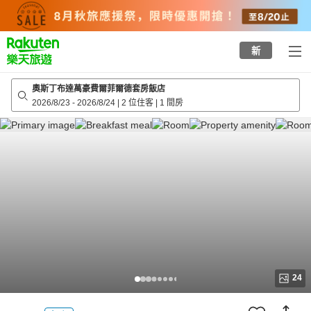
to
top
page
新
奧斯丁布達萬豪費爾菲爾德套房飯店
2026/8/23
-
2026/8/24
|
2 位住客
|
1 間房
24