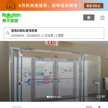
to
top
page
新
聖馬科斯紅屋頂客棧
2026/8/24
-
2026/8/25
|
2 位住客
|
1 間房
82