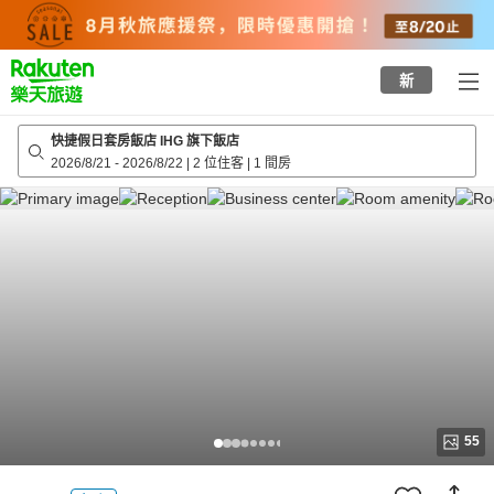
to
top
page
新
快捷假日套房飯店 IHG 旗下飯店
2026/8/21
-
2026/8/22
|
2 位住客
|
1 間房
55