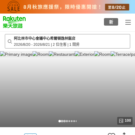
to
top
page
新
阿比林市中心會議中心希爾頓逸林飯店
2026/8/20
-
2026/8/21
|
2 位住客
|
1 間房
100