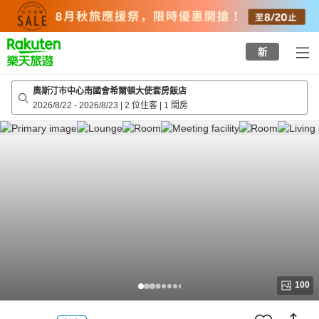
to
top
page
新
奧斯汀市中心南國會希爾頓大使套房飯店
2026/8/22
-
2026/8/23
|
2 位住客
|
1 間房
100