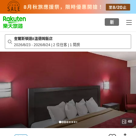
to
top
page
新
查爾斯頓速8溫德姆飯店
2026/8/23
-
2026/8/24
|
2 位住客
|
1 間房
48