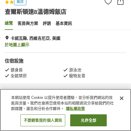
飯店
查爾斯頓速8溫德姆飯店
總覽
客房與方案
評語
基本資訊
卡諾瓦縣, 西維吉尼亞, 美國
於地圖上顯示
住宿設施
健身房
游泳池
全館禁菸
寵物友善
首頁
美國
西維吉尼亞
卡諾瓦縣
查爾斯頓速8溫德姆飯店
本網站使用 Cookie 以提升使用者體驗，並分析我們網站的效
能與流量。我們也會將您使用本站的相關資訊分享給我們的社
群媒體、廣告和分析合作夥伴。
隱私權政策
不要銷售我的個人資訊
允許全部
找客房