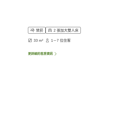
禁菸
2 張加大雙人床
33 m²
1－7 位住客
更詳細的客房資訊