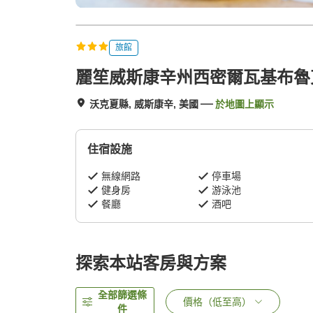
旅館
麗笙威斯康辛州西密爾瓦基布魯
沃克夏縣, 威斯康辛, 美國
於地圖上顯示
住宿設施
無線網路
停車場
健身房
游泳池
餐廳
酒吧
探索本站客房與方案
全部篩選條
價格（低至高）
件