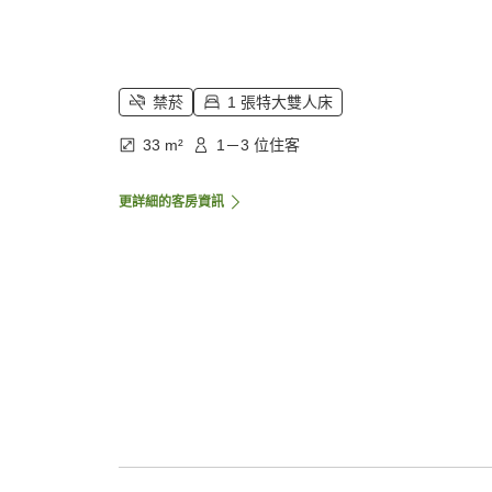
禁菸
1 張特大雙人床
33 m²
1－3 位住客
更詳細的客房資訊