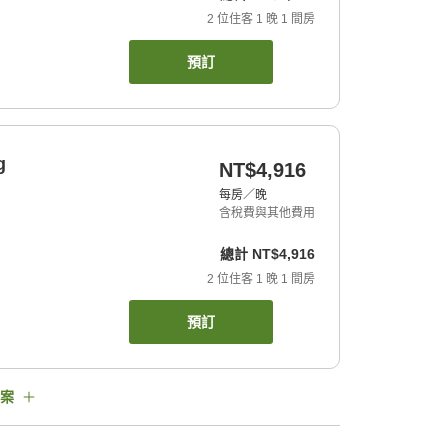
2
位住客
1
晚
1
間房
預訂
g
NT$4,916
每房／晚
含稅費與其他費用
總計
NT$4,916
2
位住客
1
晚
1
間房
預訂
案