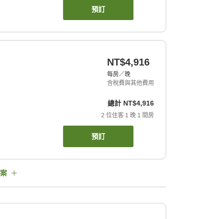
預訂
NT$4,916
每房／晚
含稅費與其他費用
總計
NT$4,916
2
位住客
1
晚
1
間房
預訂
案