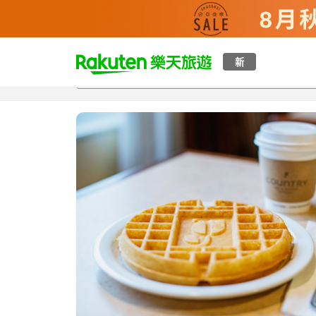
t
新
總覽
客房與方案
評語
設施
o
p
P
a
g
e
_
s
e
a
r
c
h