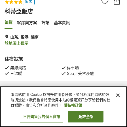
飯店
科蒂亞飯店
總覽
客房與方案
評語
基本資訊
山茶, 峴港, 越南
於地圖上顯示
住宿設施
無線網路
停車場
三溫暖
Spa／美容沙龍
首頁
越南
峴港
山茶
科蒂亞飯店
本網站使用 Cookie 以提升使用者體驗，並分析我們網站的效
能與流量。我們也會將您使用本站的相關資訊分享給我們的社
群媒體、廣告和分析合作夥伴。
隱私權政策
不要銷售我的個人資訊
允許全部
找客房