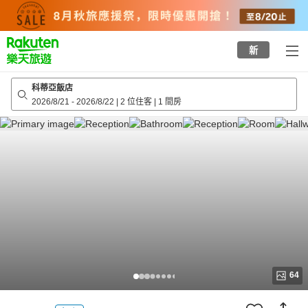
to
top
page
新
科蒂亞飯店
2026/8/21
-
2026/8/22
|
2 位住客
|
1 間房
64