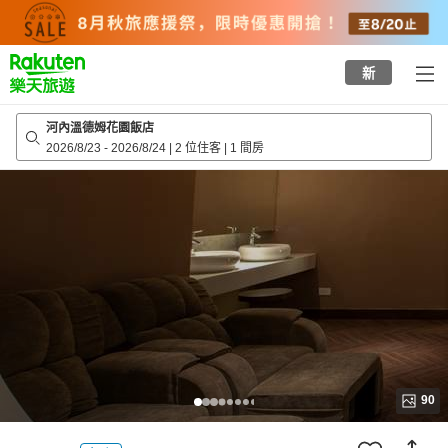
to
top
page
新
河內溫德姆花園飯店
2026/8/23
-
2026/8/24
|
2 位住客
|
1 間房
90