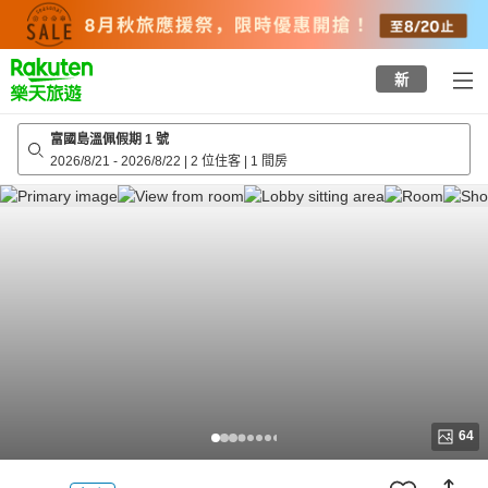
to
top
page
新
富國島溫佩假期 1 號
2026/8/21
-
2026/8/22
|
2 位住客
|
1 間房
64