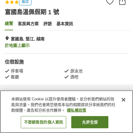
飯店
富國島溫佩假期 1 號
總覽
客房與方案
評語
基本資訊
富國島, 堅江, 越南
於地圖上顯示
住宿設施
停車場
游泳池
餐廳
酒吧
首頁
越南
堅江
富國島
富國島溫佩假期 1 號
本網站使用 Cookie 以提升使用者體驗，並分析我們網站的效
能與流量。我們也會將您使用本站的相關資訊分享給我們的社
群媒體、廣告和分析合作夥伴。
隱私權政策
不要銷售我的個人資訊
允許全部
找客房