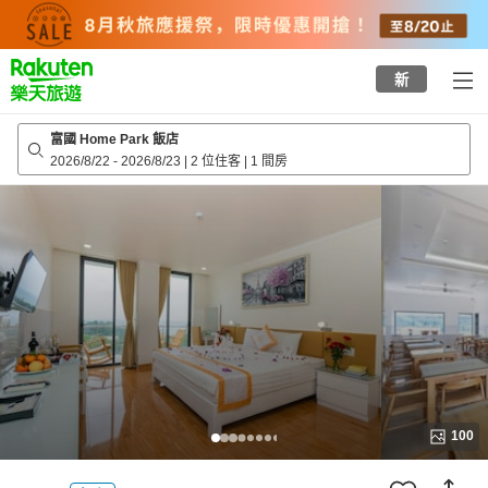
to
top
page
新
富國 Home Park 飯店
2026/8/22
-
2026/8/23
|
2 位住客
|
1 間房
100