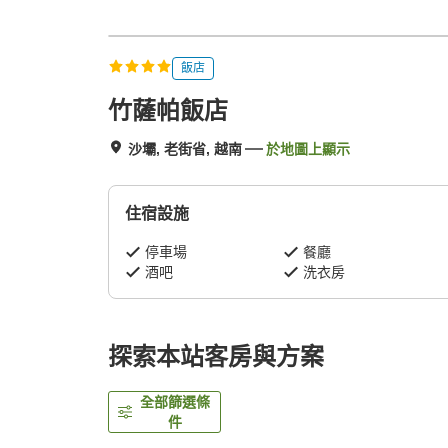
飯店
竹薩帕飯店
沙壩, 老街省, 越南
於地圖上顯示
住宿設施
停車場
餐廳
酒吧
洗衣房
探索本站客房與方案
全部篩選條
件