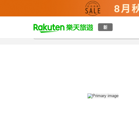
t
新
總覽
客房與方案
評語
設施
o
p
P
a
g
e
_
s
e
a
r
c
h