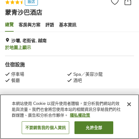
飯店
蒙青沙巴酒店
總覽
客房與方案
評語
基本資訊
沙壩, 老街省, 越南
於地圖上顯示
住宿設施
停車場
Spa／美容沙龍
餐廳
酒吧
首頁
越南
老街省
沙壩
蒙青沙巴酒店
本網站使用 Cookie 以提升使用者體驗，並分析我們網站的效
能與流量。我們也會將您使用本站的相關資訊分享給我們的社
群媒體、廣告和分析合作夥伴。
隱私權政策
不要銷售我的個人資訊
允許全部
找客房