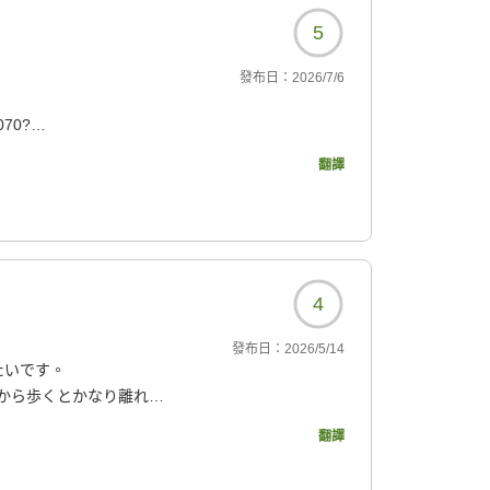
5
發布日：
2026/7/6
0070?
翻譯
4
發布日：
2026/5/14
たいです。
から歩くとかなり離れて
ボリュームあってお腹いっ
翻譯
て飲み比べ(おまかせ)