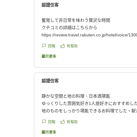
認證住客
奮発して非日常を味わう贅沢な時間
クチコミの詳細はこちらから
https://review.travel.rakuten.co.jp/hotel/voice/13
reviewId=33123478044376
回報
有幫助
顯示更多
認證住客
静かな空間と地の料理、日本酒堪能
ゆっくりした雰囲気好き1人旅好きにおすすめし
地のものをしっかり堪能できるお料理でした。駅
いるので(徒歩40分)他で食べれない分お料理の
回報
有幫助
ぱいになります。
日本酒も色々な酒蔵さんのラインナップを揃えてい
顯示更多