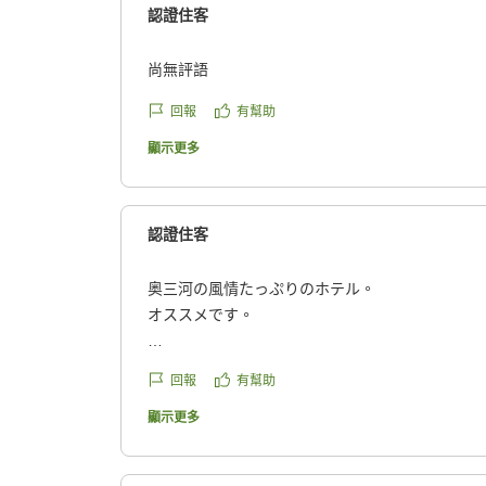
認證住客
尚無評語
回報
有幫助
顯示更多
認證住客
奥三河の風情たっぷりのホテル。
オススメです。
クチコミの詳細はこちらから
回報
有幫助
https://review.travel.rakuten.co.jp/hotel/voice/13
reviewId=33123478105998
顯示更多