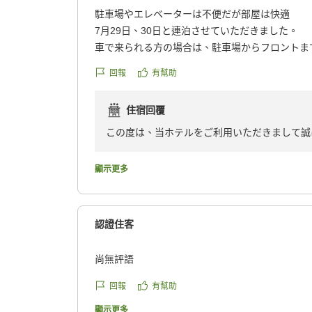
駐車場やエレベーターは不便だが部屋は快適
7月29日、30日と連泊させていただきました。
車で来られる方の場合は、駐車場からフロントま
殊なので荷物が多い方は大変かもしれません。
回報
有幫助
エレベーターが1つだけなので、渋滞するとちょ
た。
住宿回覆
部屋は綺麗でしたし、過ごしやすかったです。朝
クチコミの詳細はこちらから
この度は、当ホテルをご利用いただきまして誠
https://review.travel.rakuten.co.jp/hotel/voice/266
reviewId=33123478402285
当ホテルに併設しております立体駐車場とエレ
顯示更多
お客様にはご不便をおかけいたしましたこと、
お越しいただく全てのお客様が快適にお過ごし
認證住客
弊社従業員サービス向上に努めて参ります。
尚無評語
今後も変わらぬご愛顧のほど、宜しくお願い致
回報
有幫助
アルファホテル青森 フロント
顯示更多