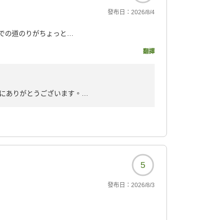
發布日：
2026/8/4
での道のりがちょっと特
翻譯
こっと不便さを感じまし
食も美味しかったです。
にありがとうございます。
8?
ベーターでのご移動の際には、
大変、申し訳ございません。
いただける空間づくりができるよう、
5
發布日：
2026/8/3
します。