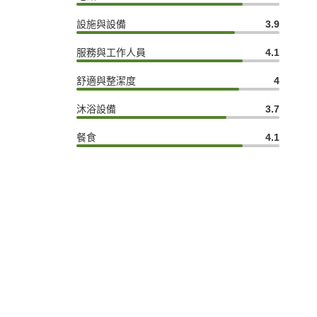
設施與設備
3.9
服務與工作人員
4.1
舒適與整潔度
4
沐浴設備
3.7
餐食
4.1