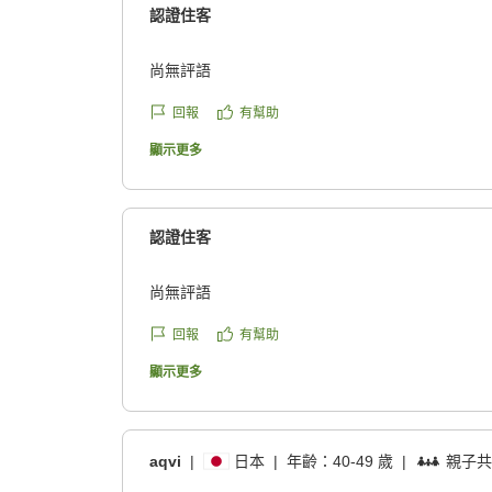
認證住客
尚無評語
回報
有幫助
顯示更多
認證住客
尚無評語
回報
有幫助
顯示更多
aqvi
|
日本
|
年齡：
40-49 歲
|
親子