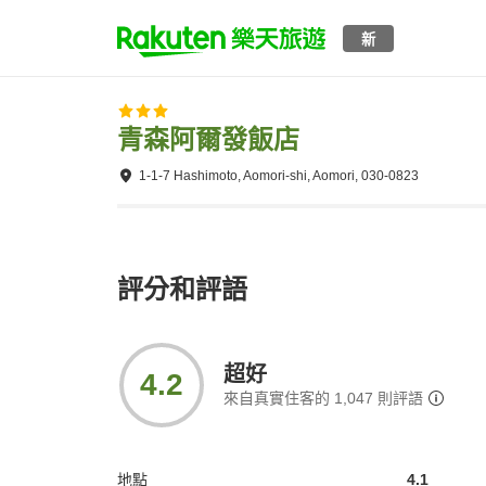
新
青森阿爾發飯店
1-1-7 Hashimoto, Aomori-shi, Aomori, 030-0823
評分和評語
超好
4.2
來自真實住客的
1,047
則評語
地點
4.1