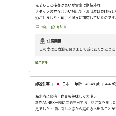
見晴らしと接客は良いが食事は期待外れ
スタッフの方々はいい対応で、お部屋は見晴らし
過ごせました。食事と温泉に期待していたのです
がパサパサで、お刺身もイマイチ。温泉は内風呂
回報
有幫助
が、疲れは取れた気がします。海に近く、プール
最適なのかもしれません。
住宿回覆
クチコミの詳細はこちらから
https://review.travel.rakuten.co.jp/hotel/voice/30
この度はご宿泊を賜りまして誠にありがとうご
reviewId=33123478425309
ださいませ。
顯示更多
認證住客
|
日本
|
年齡：
40-49 歲
|
親
海水浴に最適、食事も美味しく大満足
新館ANNEX一階に二泊三日でお世話になりまし
足でした。海に面した窓から庭の方へ出ることが
ってくださっているので、水着などを干すことが