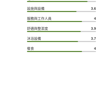
設施與設備
3.6
服務與工作人員
4
舒適與整潔度
3.9
沐浴設備
3.7
餐食
4