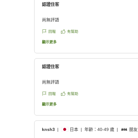
認證住客
尚無評語
回報
有幫助
顯示更多
認證住客
尚無評語
回報
有幫助
顯示更多
knsh3
|
日本
|
年齡：
40-49 歲
|
朋友