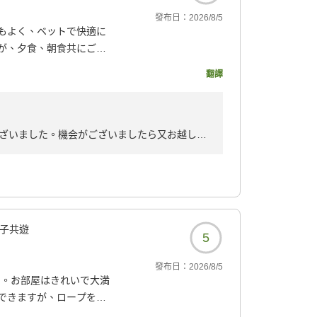
發布日：
2026/8/5
もよく、ベットで快適に
が、夕食、朝食共にご飯
一つで熱めの温泉した
翻譯
に入りたい方は、場所が
113?
ざいました。機会がございましたら又お越しく
子共遊
5
發布日：
2026/8/5
た。お部屋はきれいで大満
できますが、ロープを張
できました。大浴場に脱