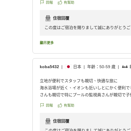
回報
有幫助
水機もあったので、連日の海水浴でも快適に過ご
海水浴からシャワーを浴びるために部屋へ戻った
住宿回覆
清掃の時間だったのですが、タオルを余分にいた
した。こちらの都合に合わせて食事の時間のご相
この度はご宿泊を賜りまして誠にありがとうご
たし、何よりお食事がどれも本当に美味しかったで
お食事にご満足いただけました事嬉しい限りで
寧に接客されていて、安心して過ごせるホテルで
お客様にお泊り頂きましたアネックス館のエグ
顯示更多
した。
の木に囲まれた館山湾の景色もリゾート感満載
クチコミの詳細はこちらから
える絶好のロケーションと自負しております。
https://review.travel.rakuten.co.jp/hotel/voice/30
機会がございましたら又お越しくださいませ。
koba5432
|
日本
|
年齡：
50-59 歲
|
reviewId=33123478424109
立地が便利でスタッフも親切、快適な旅に
海水浴場が近く、イオンも近いしとにかく便利で
さんも親切で特にプールの監視員さんが親切で子
れました。部屋も広くきれいで快適に過ごせまし
回報
有幫助
なりました。ありがとうございます。
クチコミの詳細はこちらから
住宿回覆
https://review.travel.rakuten.co.jp/hotel/voice/30
reviewId=33123478420972
この度はご宿泊を賜りまして誠にありがとうご