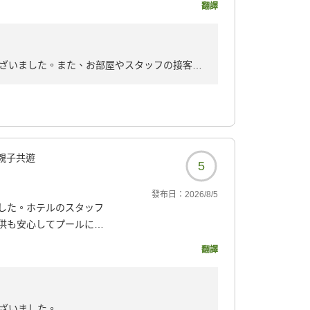
翻譯
せました。2日目の昼前に
ときに、ちょうどお部屋
だいて、とても助かりま
談にのっていただけまし
ざいました。また、お部屋やスタッフの接客、
す。STAFFの方々も丁
ございます。
す。ありがとうございま
ゼクティブルームは51平方メートルと広く椰子
で晴れた日には夕日と富士山がすごく綺麗に見
113?
またお会いできるのを楽しみにしております。
親子共遊
5
發布日：
2026/8/5
した。ホテルのスタッフ
供も安心してプールに入
た。とにかく良い旅行に
翻譯
113?
ざいました。