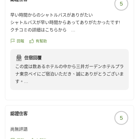
5
早い時間からのシャトルバスがありがたい
シャトルバスが早い時間からあってありがたかったです!
クチコミの詳細はこちらから
https://review.travel.rakuten.co.jp/hotel/voice/67046?
回報
有幫助
reviewId=33123478228332
住宿回覆
この度は数あるホテルの中から三井ガーデンホテルプラ
ナ東京ベイにご宿泊いただき、誠にありがとうございま
す。
当ホテルはパートナーホテルということもあり、パーク
エントランス正面に発着いたします。お帰りもスムーズ
だと多くの皆様の足としてご利用いただいております。
認證住客
5
またホテル出発の始発は毎日6時45分と決まっており、
尚無評語
多くのお客様がお並びになります。是非お時間に余裕を