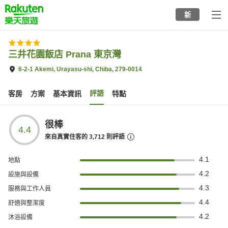
to
新
top
page
三井花園飯店 Prana 東京灣
6-2-1 Akemi, Urayasu-shi, Chiba, 279-0014
評語
客房
方案
基本資訊
特點
很棒
4.4
來自真實住客的
3,712
則評語
4.1
地點
4.2
設施與設備
4.3
服務與工作人員
4.4
舒適與整潔度
4.2
沐浴設備