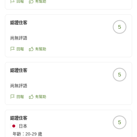
もってご利用ください。
回報
有幫助
これからもシャトルバスも安全第一で運行してまいりま
す。
認證住客
5
こちらにお越しの機会がございましたら、当ホテルにお
尚無評語
泊りにいらしてください。
末永くご愛顧賜れますよう、よろしくお願いいたしま
回報
有幫助
す。
三井ガーデンホテルプラナ東京ベイ
認證住客
5
宿泊支配人
尚無評語
回報
有幫助
認證住客
5
日本
年齡：
20-29 歲