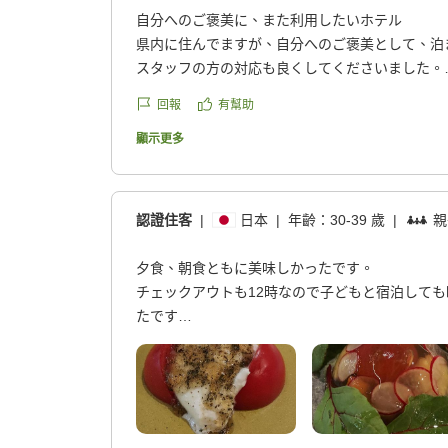
自分へのご褒美に、また利用したいホテル
県内に住んでますが、自分へのご褒美として、泊
スタッフの方の対応も良くしてくださいました。
部屋も文句なく、とても綺麗でした。
回報
有幫助
また、使わせて頂きます。
ありがとうございました。^_^
顯示更多
クチコミの詳細はこちらから
https://review.travel.rakuten.co.jp/hotel/voice/572
reviewId=33123477662055
認證住客
|
日本
|
年齡：
30-39 歲
|
親
夕食、朝食ともに美味しかったです。
チェックアウトも12時なので子どもと宿泊して
たです
クチコミの詳細はこちらから
https://review.travel.rakuten.co.jp/hotel/voice/572
reviewId=33123477537722