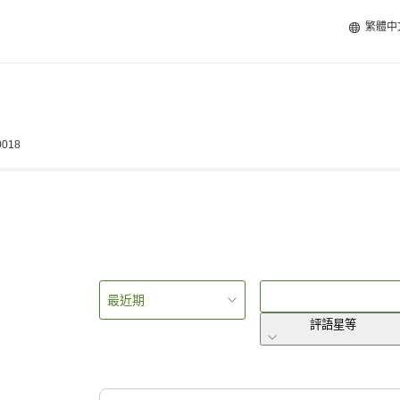
繁體中
0018
最近期
評語星等