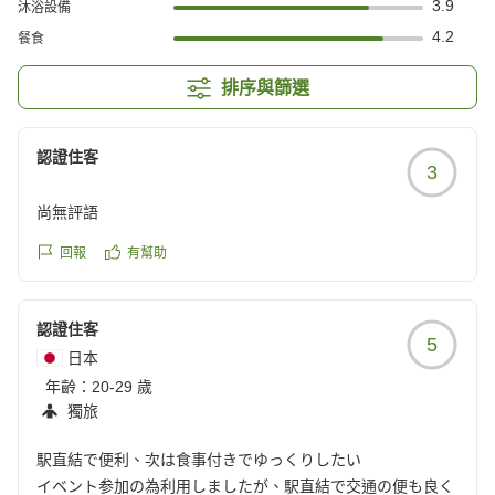
3.9
沐浴設備
4.2
餐食
排序與篩選
認證住客
3
尚無評語
回報
有幫助
認證住客
5
日本
年齡：
20-29 歲
獨旅
駅直結で便利、次は食事付きでゆっくりしたい
イベント参加の為利用しましたが、駅直結で交通の便も良く