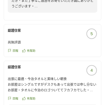
だき、また丁寧なご感想をお寄せいただき誠にありがと
今度は併設のお店の食事が美味しそうだったのでそこにも行
うございます。
ってみたいです。とりあえずホテルから少し近所を散策して
快適にお過ごしいただけたご様子を大変嬉しく拝読いた
わかりやすいところへ戻りたい、車もホテルの側に停めたい
しました。
という場合には本当にオススメです。モノレール目指せばと
駅直結の利便性に加え、周辺施設・散策もお楽しみいた
りあえず帰って来れるホテルなので良いと思います。
だけたとのこと、何よりでございます。
認證住客
他の画像やクチコミの詳細はこちらから
5
また、スタッフの対応にも温かいお言葉を頂戴し、心よ
https://review.travel.rakuten.co.jp/hotel/voice/974?
り御礼申し上げます。
尚無評語
reviewId=33123478310370
次回お越しの際は、ぜひ館内のレストランにも足をお運
びくださいませ。
回報
有幫助
ホテルステイとあわせて、さらに北九州でのご滞在をお
楽しみいただけることと存じます。
認證住客
これからも旅の拠点として安心してお選びいただけるホ
4
テルであり続けられるよう努めてまいります。
出張に最適、今治タオルと美味しい朝食
またお迎えできます日を、スタッフ一同心よりお待ち申
お部屋はシングルですがデスクもあって出張では申し分ない
し上げております。
お部屋。タオルに今治のロゴついててフカフカでした。
宿泊支配人
朝食も地域の料理が楽しめました。甘めだなと私は感じまし
回報
有幫助
た。