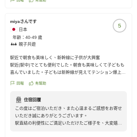
回報
有幫助
miyaさんです
5
日本
年齡：
40-49 歲
親子共遊
駅近で朝食も美味しく、新幹線に子供が大興奮
駅近(駅中)でとても便利でした。朝食も美味しくて子どもも
喜んでいました。子どもは新幹線が見えてテンション爆上が
りでした。
回報
有幫助
クチコミの詳細はこちらから
https://review.travel.rakuten.co.jp/hotel/voice/974?
住宿回覆
reviewId=33123478319987
この度はご宿泊いただき、また心温まるご感想をお寄せ
いただき誠にありがとうございます。
駅直結の利便性にご満足いただけたご様子を、大変嬉し
く拝読いたしました。また、ご朝食につきましてもお子