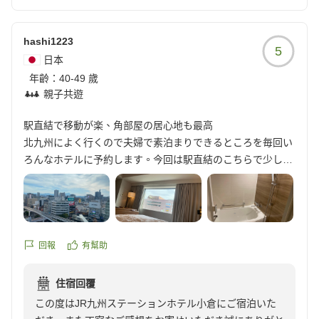
さまを含めご家族皆さまでお楽しみいただけたとのこ
と、何よりでございます。
お子さまが新幹線をご覧になってお喜びいただけたと伺
hashi1223
5
い、私どもも大変嬉しく存じます。
日本
当ホテルならではの眺望が、ご家族の思い出のひとつと
年齡：
40-49 歲
なっておりましたら幸いでございます。
親子共遊
これからも快適なご滞在をご提供できますよう、サービ
スの向上に努めてまいります。
駅直結で移動が楽、角部屋の居心地も最高
またお迎えできます日を、スタッフ一同心よりお待ち申
北九州によく行くので夫婦で素泊まりできるところを毎回い
し上げております。
ろんなホテルに予約します。今回は駅直結のこちらで少し贅
宿泊支配人
沢に角部屋のプランにしてみました。本当に移動が楽で(笑)
駅ビルの飲食店はフロントすぐ下の階だし、商店街も歩いて
すぐ散策できて、またすぐ戻りやすいのが駅ビルホテルの良
いとこですね。車の駐車は一泊1500円となりますが、再出庫
する時はフロントでまた手続きするので気軽に声かけてくだ
回報
有幫助
さいとまで言ってくださり、細かい気遣いも伝わる素敵なホ
テルでした。バスルームも普通に入浴できちゃうバスタブ
住宿回覆
で、部屋で居心地良過ぎて時間が過ぎてしまうくらいです。
この度はJR九州ステーションホテル小倉にご宿泊いた
眺めも良く良い気分転換になりました。