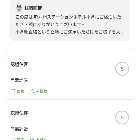
reviewId=33123478354554
宿泊支配人
住宿回覆
この度はJR九州ステーションホテル小倉にご宿泊いた
だき、誠にありがとうございます。
小倉駅直結という立地にご満足いただけたご様子を大変
嬉しく拝読いたしました。
また、ラウンジ「ドゥ・ラ・ガール」につきましてもお
褒めのお言葉をいただき、心より御礼申し上げます。
お客さまにゆったりとしたひとときをお過ごしいただけ
認證住客
5
るよう、上質で心地よい空間づくりに努めておりますの
で、その魅力を感じていただけたことを大変光栄に存じ
尚無評語
ます。
これからも快適なご滞在をご提供できますよう、サービ
回報
有幫助
スの向上に努めてまいります。
またのお越しを心よりお待ち申し上げております。
認證住客
宿泊支配人
5
尚無評語