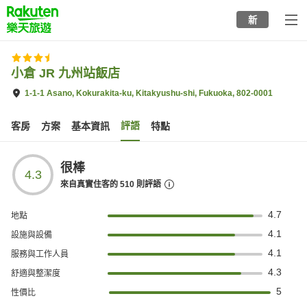
to
新
top
page
小倉 JR 九州站飯店
1-1-1 Asano, Kokurakita-ku, Kitakyushu-shi, Fukuoka, 802-0001
評語
客房
方案
基本資訊
特點
很棒
4.3
來自真實住客的
510
則評語
4.7
地點
4.1
設施與設備
4.1
服務與工作人員
4.3
舒適與整潔度
5
性價比