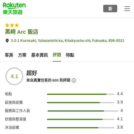
to
新
top
page
黑崎 Arc 飯店
3-2-1 Kurosaki, Yahatanishi-ku, Kitakyushu-shi, Fukuoka, 806-0021
評語
客房
方案
基本資訊
特點
超好
4.1
來自真實住客的
600
則評語
4.4
地點
3.9
設施與設備
4
服務與工作人員
4.1
舒適與整潔度
3.8
沐浴設備