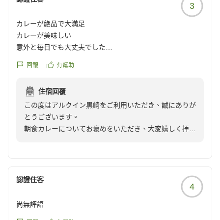
3
カレーが絶品で大満足
カレーが美味しい
意外と毎日でも大丈夫でした
クチコミの詳細はこちらから
回報
有幫助
https://review.travel.rakuten.co.jp/hotel/voice/78113?
reviewId=33123478402529
住宿回覆
この度はアルクイン黒崎をご利用いただき、誠にありが
とうございます。
朝食カレーについてお褒めをいただき、大変嬉しく拝読
させていただきました。
カレーは日替わりで2種類ご準備させていただいており
ますので
是非次回ご利用の際は違う味もご賞味下さいませ。
認證住客
4
お忙しい中口コミへのご投稿誠にありがとうございまし
た。
尚無評語
またのご来館を心よりお待ちしております