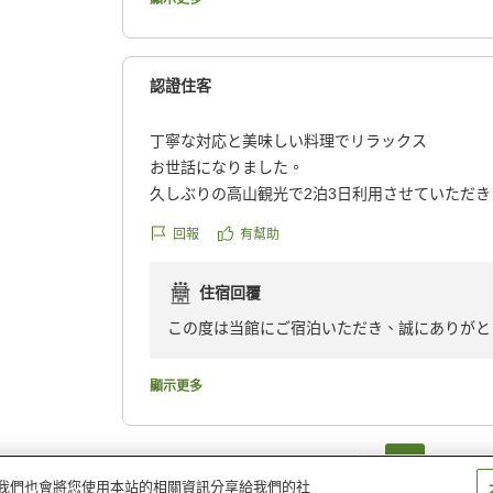
到着時には冷たいお茶を出していただき、荷物も
また、お子様のご誕生が佳きものとなりますよ
るなど、最初から温かいおもてなしに感動しまし
また高山へお越しの際には、ぜひお立ち寄りく
仲居さんの心遣いも素晴らしく、おかげで食事の
またのお越しを心よりお待ちしております。
認證住客
せました。2日目の朝には、お茶の葉を温めた上
り、目覚めからとても癒されました。こうした細
丁寧な対応と美味しい料理でリラックス
のお宿の魅力だと感じました。
お世話になりました。
久しぶりの高山観光で2泊3日利用させていただき
妊娠中での宿泊だったため少し不安もありました
出迎えから滞在中見送りまで丁寧な対応で、気持
安心して過ごすことができました。出産前の大切
回報
有幫助
出来ました。
過ごせて本当によかったです。
料理も私たち好みの味付けで、残すことが勿体な
住宿回覆
がお腹いっぱいで苦しかったのですが、翌日は胸
お料理はボリューム満点で、飛騨牛はもちろん絶
になりました。
この度は当館にご宿泊いただき、誠にありがと
り付けや切り方にも工夫があり、見た目も華やか
クチコミの詳細はこちらから
ご家族皆様でゆっくりとお寛ぎいただけたご様
せていただきました。
https://review.travel.rakuten.co.jp/hotel/voice/53
また高山へお越しの際には、ぜひお立ち寄りく
顯示更多
reviewId=33123477796868
心よりお待ち申し上げております。
お部屋食でのきめ細やかなサービス、お風呂の素
この度はご利用いただき、誠にありがとうござ
かいお心遣い、そして最後のお見送りでは見えな
1
2
ださり、主人と「絶対にまた来ようね」と話して
量。我們也會將您使用本站的相關資訊分享給我們的社