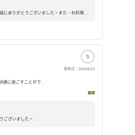
326?
誠にありがとうございました。また、お料理や
せいただき、重ねて御礼申し上げます。
ご様子を大変嬉しく拝読いたしました。また、
何よりでございます。
ありがとうございます。今後の参考とさせてい
りに努めてまいります。
5
す。
發布日：
2026/6/19
快適に過ごすことができ
ても広々としていて、と
翻譯
せていただきました。
の30歳の誕生日を兼ねた
で、口コミの良さに惹か
うございました。
。
お二人でゆっくりとお過ごしいただけたよう