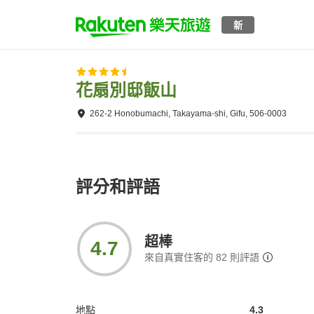
新
花扇別邸飯山
262-2 Honobumachi, Takayama-shi, Gifu, 506-0003
評分和評語
超棒
4.7
來自真實住客的
82
則評語
地點
4.3