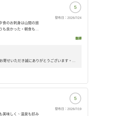
5
發布日：
2026/7/24
夕食のお刺身は山間の旅
りも良かった。朝食も内
翻譯
なりそうな感じで最高で
蔵庫にあり、ありがたか
お寄せいただき誠にありがとうございます。お
嬉しく拝読いたしました。特にお食事や飛騨な
理人にとっても何よりの励みでございます。
326?
に召していただけたようで安心いたしました。
びお迎えできます日を心よりお待ち申し上げて
5
發布日：
2026/7/19
も美味しく、温泉も好み