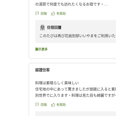
の湯質で何度でも訪れたくなるお宿です。
あと仲居が凄くテキパキしていらして、気持ちよ
回報
有幫助
した。
クチコミの詳細はこちらから
住宿回覆
https://review.travel.rakuten.co.jp/hotel/voice/53
reviewId=33123478146955
このたびは再び花扇別邸いいやまをご利用いた
当館の雰囲気やお料理、温泉をお気に召してい
葉を頂戴し、大変嬉しく存じます。また、係の
顯示更多
心より感謝申し上げます。
いただいたお言葉を励みに、今後もご期待に添
いできます日をスタッフ一同心よりお待ちして
認證住客
料理は素晴らしく美味しい
住宅地の中にあって驚きましたが旅館に入ると素
別世界でに入ります。料理は見た目も綺麗ですが
がされていて本当に美味しかったです。飛騨牛は
回報
有幫助
た。飛騨の木にこだわった旅館ですが座椅子は硬
たです。ーー