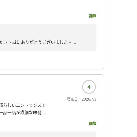
く滞在させていただきま
翻譯
326?
だき、誠にありがとうございました。
ただき、「何度でも訪れたくなる宿」とのお言
接客につきましても温かいお言葉をいただき、
えるおもてなしに努めてまいります。またお会
おります。
4
發布日：
2026/7/3
晴らしいエントランスで
一品一品が繊細な味付け
思ったより量がありまし
翻譯
くてゆったり感がなかっ