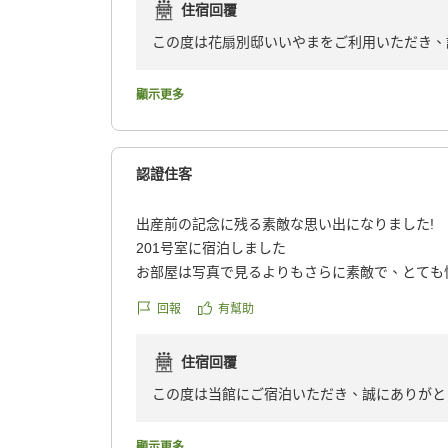
住宿回覆
クチコミの詳細はこちらから
https://review.travel.rakuten.co.jp/hotel/voice/53
この度は花扇別邸いいやまをご利用いただき、
reviewId=33123478019969
館内の雰囲気につきまして温かいご感想をお寄
飛騨牛をはじめ、お料理をお楽しみいただけた
顯示更多
館内の雰囲気にもご満足いただけたとのこと、
一方で、座椅子につきましては貴重なご意見を
ただき、より快適にお過ごしいただける宿づく
認證住客
またのお越しを心よりお待ち申し上げておりま
出産前の記念に残る素敵な思い出になりました!
201号室に宿泊しました
お部屋は写真で見るよりもさらに素敵で、とても
ました。部屋のお風呂は温度もちょうどよく、と
回報
有幫助
ろみのあるお湯が本当に気持ちよく、何度も入ら
住宿回覆
今回は出産前の最後の夫婦二人での旅行と、主人
記念旅行でした。たくさんの宿をリサーチした中
この度は当館にご宿泊いただき、誠にありがと
れてこちらのお宿を選びましたが、大正解でした
ご主人様のお祝いという大切なご旅行をご夫婦
で、大変嬉しく存じます。
顯示更多