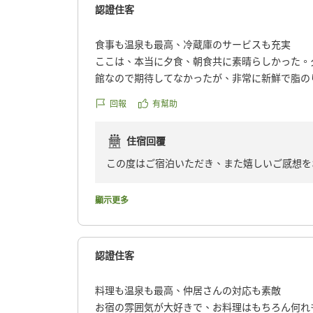
認證住客
食事も温泉も最高、冷蔵庫のサービスも充実
ここは、本当に夕食、朝食共に素晴らしかった。
館なので期待してなかったが、非常に新鮮で脂の
容、量ともに大満足でした。
回報
有幫助
お風呂も大浴場の泉質がヌルヌルで肌がすべすべ
した!
住宿回覆
部屋には無料のソフトドリンク、ビールなどが冷
った^_^
この度はご宿泊いただき、また嬉しいご感想を
また宿泊したい温泉宿でした。
料理や温泉にご満足いただけたとのこと、大変
クチコミの詳細はこちらから
らではの味覚をお楽しみいただけたことは、料
顯示更多
https://review.travel.rakuten.co.jp/hotel/voice/53
また、お部屋の冷蔵庫のお飲み物や温泉もお気
reviewId=33123478187207
ぜひまた季節を変えてお越しくださいませ。再
おります。
認證住客
料理も温泉も最高、仲居さんの対応も素敵
お宿の雰囲気が大好きで、お料理はもちろん何れ