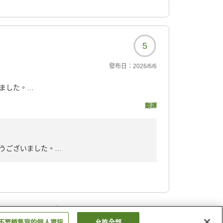
お部屋まで運んでくださ
う、心よりお祈り申し上げます。
た。担当してくださった
ださいませ。
時間もとても楽しく過ご
品な香りがお部屋に広が
5
やかなおもてなしも、こ
發布日：
2026/6/6
ました。
が、お気遣いいただき、
ちが落ち着きリラックス
な旅行をこちらのお宿で
翻譯
いと思い、完食しました
やけも無く体重だけが気
品でした。一品一品の盛
うございました。
で、食べる前から楽しま
子を伺い、大変嬉しく存じます。
326?
ださいませ。
晴らしさ、仲居さんの温
いました。
くなるまで手を振ってく
…
3
17
いました。
不要銷售我的個人資訊
允許全部