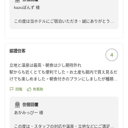
す。
kazuぽんず 様
とてもよいホテルでした。
この度は当ホテルにご宿泊いただき、誠にありがとうご
ただ移動が大変な方は、部屋の場所によっては大浴場までが
ざいました。また、お忙しい中このように温かいお褒め
遠すぎると感じるかもしれません。
の言葉をお寄せいただき、重ねて御礼申し上げます。お
クチコミの詳細はこちらから
客様に快適にお過ごしいただけたこと、私共も心から嬉
https://review.travel.rakuten.co.jp/hotel/voice/4931?
しく存じます。
reviewId=33123478294445
認證住客
4
一方で、大浴場までの移動距離につきまして貴重なご意
立地と温泉は最高、朝食は少し期待外れ
見をいただきありがとうございます。いただいたご意見
駅からも近くとても便利でした。お土産も館内で買え見るだ
を真摯に受け止め、館内のご案内方法の工夫など、今後
けでも楽しめました。朝食付きのプランにしましたが種類も
のサービス向上に努めてまいります。
多くはなくワクワクするようなホテルバイキングとはいえず
回報
有幫助
少し残念でした。
ぜひ高山へお越しの際は、また当館をご利用いただけま
温泉は地下と最上階にあり最上階を利用しました。遅い時間
すと幸いです。
住宿回覆
の利用だった為か人も少なくゆっくり楽しめました。露天風
またのお越しを、スタッフ一同心よりお待ち申し上げて
あかみっぴー 様
呂も素敵でした。朝食は少し残念でしたがスタッフの方はと
おります。
ても親切でそれ以外はとても満足できました。
この度は、スタッフの対応や温泉、立地などにご満足い
クチコミの詳細はこちらから