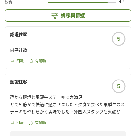
4.4
餐食
排序與篩選
認證住客
5
尚無評語
回報
有幫助
認證住客
5
静かな環境と飛騨牛ステーキに大満足
とても静かで快適に過ごせました。夕食で食べた飛騨牛のス
テーキもやわらかく美味でした。外国人スタッフも笑顔が素
敵でした。大勢が入る大浴場的な温泉は利用してませんが、
回報
有幫助
もしも貸切風呂があったら利用したいです。また来る機会が
あれば利用したいです。