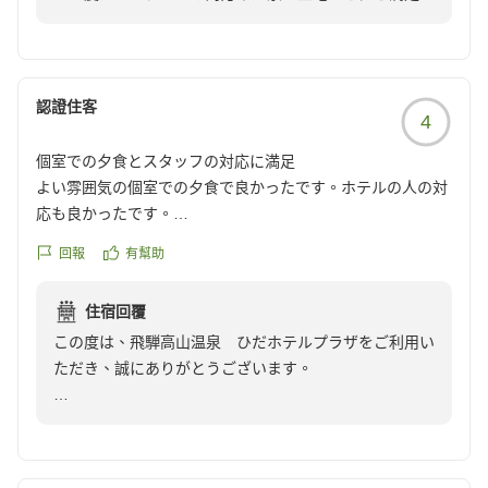
宿泊支配人 熊崎
ただけた一方で、朝食につきましてご期待に沿えず、残
https://review.travel.rakuten.co.jp/hotel/voice/4931?
念な思いをさせてしまい大変心苦しく思っております。
reviewId=33123478225436
頂戴いたしました貴重なご意見はホテルスタッフで共有
し、より魅力的なお料理や演出の工夫など、内容の充実
認證住客
4
に努めてまいります。
個室での夕食とスタッフの対応に満足
またお近くにお越しの機会がございましたら、ぜひ当館
よい雰囲気の個室での夕食で良かったです。ホテルの人の対
をご利用くださいませ。スタッフ一同、心よりお待ち申
応も良かったです。
し上げております。
クチコミの詳細はこちらから
回報
有幫助
https://review.travel.rakuten.co.jp/hotel/voice/4931?
宿泊支配人 熊崎
reviewId=33123478211837
住宿回覆
この度は、飛騨高山温泉 ひだホテルプラザをご利用い
ただき、誠にありがとうございます。
夕食時の個室でのひとときや、私どもの接客につきまし
てお褒めのお言葉をいただき、大変光栄に存じます。お
客様に快適にお過ごしいただけたご様子を伺い、スタッ