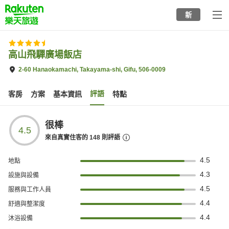
to
新
top
page
高山飛驒廣場飯店
2-60 Hanaokamachi, Takayama-shi, Gifu, 506-0009
評語
客房
方案
基本資訊
特點
很棒
4.5
來自真實住客的
148
則評語
4.5
地點
4.3
設施與設備
4.5
服務與工作人員
4.4
舒適與整潔度
4.4
沐浴設備