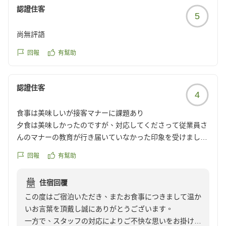
フ一同心より嬉しく感じております。
認證住客
5
当ホテルは、ＪＲ高山線高山駅（東口）より徒歩５分。
尚無評語
東海北陸自動車道高山西ＩＣより約１５分、又は高山Ｉ
Ｃより約１０分。古い町並み歩圏内という立地にあり、
回報
有幫助
周辺の観光にも便利な環境でございます。
認證住客
今後も皆様にご満足いただけるサービスを提供できるよ
4
う精進してまいります。またのお越しを心よりお待ちし
食事は美味しいが接客マナーに課題あり
ております。
夕食は美味しかったのですが、対応してくださって従業員さ
んのマナーの教育が行き届いていなかった印象を受けまし
宿泊支配人 熊崎
た。
回報
有幫助
少しトラブルがあった時期なのは理解していますが、営業を
されているなら責任を持って接客をしてくださると考えてい
住宿回覆
たので残念でした。
この度はご宿泊いただき、またお食事につきまして温か
クチコミの詳細はこちらから
いお言葉を頂戴し誠にありがとうございます。
https://review.travel.rakuten.co.jp/hotel/voice/4931?
一方で、スタッフの対応によりご不快な思いをお掛けし
reviewId=33123478200895