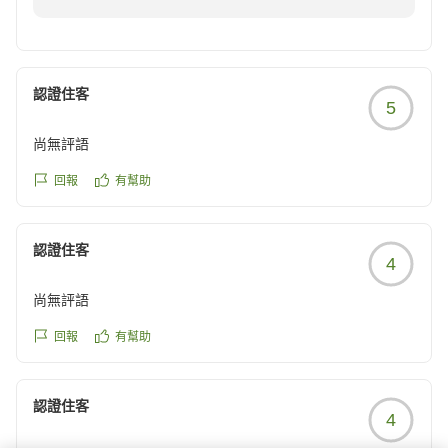
ましたこと、心よりお詫び申し上げます。
当日の状況に関わらず、営業している以上は常に万全の
接客を行うべきであり、ご指摘の通り教育不足があった
認證住客
5
と受け止めております。いただいたご意見は真摯に受け
止め、担当スタッフへの指導と、全体の接客マナーの見
尚無評語
直しを進めております。
回報
有幫助
次回お越しいただける際には、気持ちよくお過ごしいた
だけるよう改善に努めてまいります。
認證住客
貴重なご意見をお寄せいただき、誠にありがとうござい
4
ました。
尚無評語
宿泊支配人 熊崎
回報
有幫助
認證住客
4