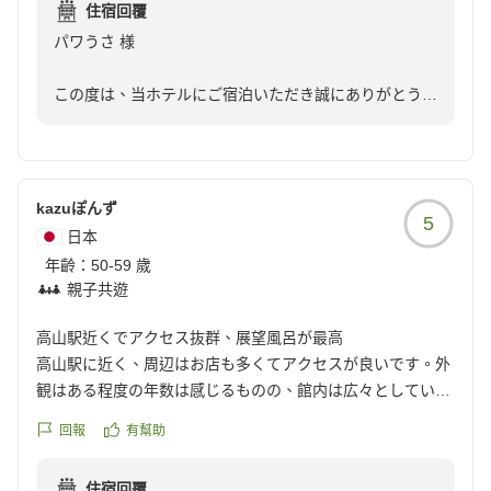
住宿回覆
クチコミの詳細はこちらから
パワうさ 様
https://review.travel.rakuten.co.jp/hotel/voice/4931?
reviewId=33123478444985
この度は、当ホテルにご宿泊いただき誠にありがとうご
ざいました。また、お忙しい中、大変嬉しいご感想をお
寄せいただきましたこと、重ねて御礼申し上げます。
今回のご滞在が静かで快適なものとなり、お食事やスタ
kazuぽんず
5
ッフの笑顔にご満足いただけたとのこと、大変嬉しく拝
日本
読いたしました。スタッフへの励みのお言葉も、本人た
年齡：
50-59 歲
ちにしっかりと伝えさせていただきます。
親子共遊
ぜひまた高山にお越しの際には、当ホテルをご利用くだ
高山駅近くでアクセス抜群、展望風呂が最高
さいませ。お客様のまたのお越しを、スタッフ一同心よ
高山駅に近く、周辺はお店も多くてアクセスが良いです。外
りお待ちしております。
観はある程度の年数は感じるものの、館内は広々としていて
部屋もお風呂も清潔感がありました。特に屋上の展望風呂は
回報
有幫助
宿泊支配人 熊崎
とても気持ちが良かったです。
チェックアウト後も駐車場をお借りできたのも嬉しかったで
住宿回覆