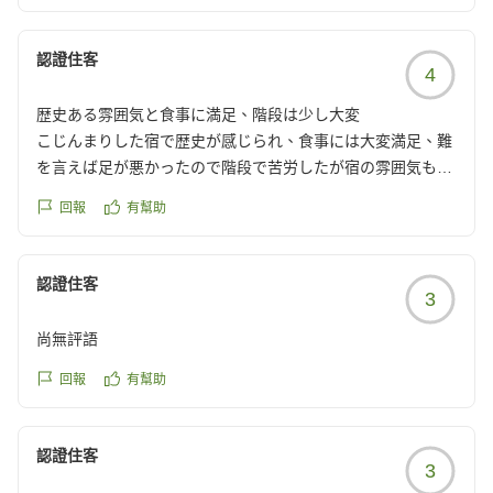
認證住客
4
歴史ある雰囲気と食事に満足、階段は少し大変
こじんまりした宿で歴史が感じられ、食事には大変満足、難
を言えば足が悪かったので階段で苦労したが宿の雰囲気もよ
くまた泊まりたいところだ
回報
有幫助
クチコミの詳細はこちらから
https://review.travel.rakuten.co.jp/hotel/voice/108587?
reviewId=33123478320350
認證住客
3
尚無評語
回報
有幫助
認證住客
3