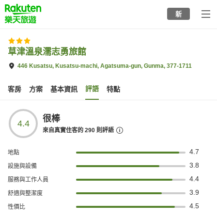
to
新
top
page
草津溫泉濡志勇旅館
446 Kusatsu, Kusatsu-machi, Agatsuma-gun, Gunma, 377-1711
評語
客房
方案
基本資訊
特點
很棒
4.4
來自真實住客的
290
則評語
4.7
地點
3.8
設施與設備
4.4
服務與工作人員
3.9
舒適與整潔度
4.5
性價比