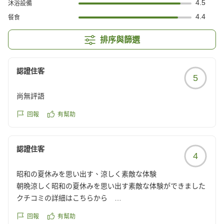
4.5
沐浴設備
4.4
餐食
排序與篩選
認證住客
5
尚無評語
回報
有幫助
認證住客
4
昭和の夏休みを思い出す、涼しく素敵な体験
朝晩涼しく昭和の夏休みを思い出す素敵な体験ができました
クチコミの詳細はこちらから
https://review.travel.rakuten.co.jp/hotel/voice/108587?
回報
有幫助
reviewId=33123478321374