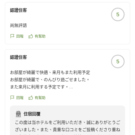
認證住客
5
尚無評語
回報
有幫助
認證住客
5
お部屋が綺麗で快適、来月もまた利用予定
お部屋が綺麗で、のんびり過ごせました。
また来月に利用する予定です。
クチコミの詳細はこちらから
回報
有幫助
https://review.travel.rakuten.co.jp/hotel/voice/173117?
reviewId=33123478172350
住宿回覆
この度は当ホテルをご利用いただき、誠にありがとうご
ざいました。また、貴重な口コミをご投稿くださり重ね