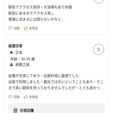
駅前でアクセス良好、大浴場もあり快適
駅前にあるのでアクセス良し
普通に泊まるには困らないかなと
大浴場もあるからゆっくりお風呂に入れる
回報
有幫助
朝ごはんが1800円は少し高いかな
部屋からの景色は駅前ですので特になし
クチコミの詳細はこちらから
認證住客
5
https://review.travel.rakuten.co.jp/hotel/voice/173117?
日本
reviewId=33123478302931
年齡：
30-39 歲
商務之旅
設備が充実しており、出張利用に最適でした
出張で利用しました。観光ではないということもあり、そこ
まで高い期待を持っておりませんでしたが、とても良かった
です。
回報
有幫助
ベッドが広く、Wi-Fiや空気清浄機、製氷機など設備もしっ
かりしていて嬉しかったです。ヘアアイロンも借りられて助
住宿回覆
かりました。