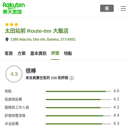
to
新
top
page
太田站前 Route-Inn 大飯店
1380 Iidacho, Ota-shi, Gunma, 373-0851
評語
客房
方案
基本資訊
特點
很棒
4.3
來自真實住客的
339
則評語
4.6
地點
4.2
設施與設備
4.2
服務與工作人員
4.4
舒適與整潔度
4.3
沐浴設備