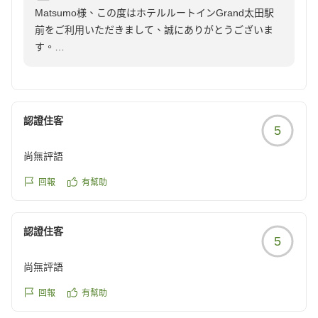
Matsumo様、この度はホテルルートインGrand太田駅
一点、部屋のテレビでYouTubeやNetflixなどを見られるとも
前をご利用いただきまして、誠にありがとうございま
っと嬉しかったなと思いました。
す。
クチコミの詳細はこちらから
期待以上との大変嬉しいお言葉を頂戴し、心より感謝申
https://review.travel.rakuten.co.jp/hotel/voice/173117?
し上げます。
reviewId=33123478235506
快適にお過ごしいただけたご様子がお伺いでき、スタッ
フ一同大変嬉しく存じます。
認證住客
5
今後はお客様からのご意見ご要望を参考にさせていただ
きより良いホテルづくりを目指してまいります。
尚無評語
貴重なご意見ありがとうございます。
またお目にかかれますことをスタッフ一同心より楽しみ
回報
有幫助
にしております。
認證住客
フロント 桂
5
尚無評語
回報
有幫助