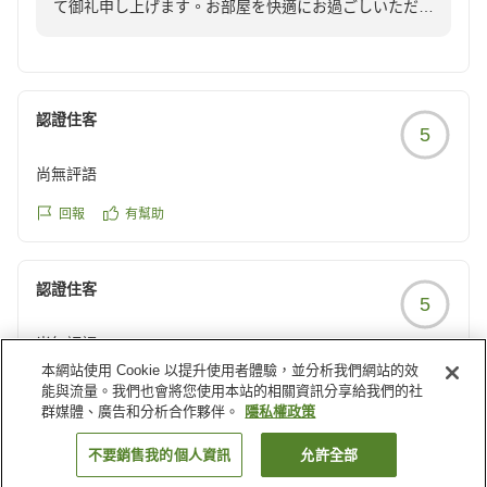
て御礼申し上げます。お部屋を快適にお過ごしいただけ
たとのお言葉を頂戴し、スタッフ一同大変嬉しく存じま
す。厳しい暑さが続いておりますので、どうぞご自愛く
ださいませ。来月のお越しを心よりお待ち申し上げてお
ります。今後とも変わらぬご愛顧のほど、よろしくお願
認證住客
5
い申し上げます。
フロント 石井
尚無評語
回報
有幫助
認證住客
5
尚無評語
本網站使用 Cookie 以提升使用者體驗，並分析我們網站的效
回報
有幫助
能與流量。我們也會將您使用本站的相關資訊分享給我們的社
群媒體、廣告和分析合作夥伴。
隱私權政策
載入更多結果
不要銷售我的個人資訊
允許全部