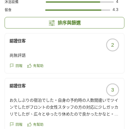
4
沐浴設備
4.3
餐食
排序與篩選
認證住客
2
尚無評語
回報
有幫助
認證住客
3
お久しぶりの宿泊でした。自身の予約時の人数間違いでツイ
ンでしたがフロントの女性スタッフの方の対応に少しガッカ
リでしたが、広々とゆったり休めたので良かったかなと。今
まで男性スタッフの方の対応に感謝しっぱなしだったので、
回報
有幫助
これが普通なんだと反省しました。