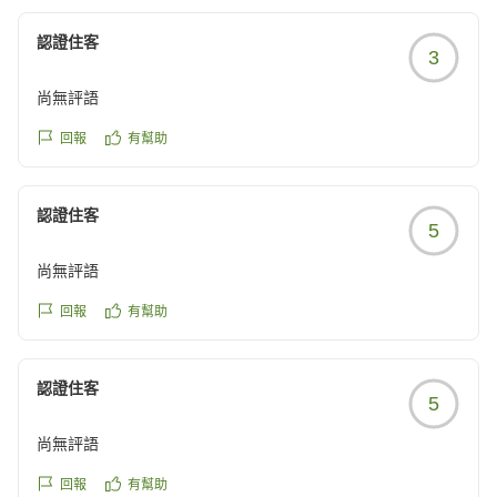
す。
一方で、エアコンの騒音や効き具合、冷蔵庫の冷却性
認證住客
3
能・温度調整、また空気清浄機の清掃状態につきまし
て、ご不快な思いをお掛けし誠に申し訳ございませんで
尚無評語
した。
いただきましたご指摘を真摯に受け止め、設備の点検・
回報
有幫助
改善および清掃状態の確認を徹底し、より快適にお過ご
しいただける環境づくりに努めてまいります。
認證住客
貴重なご意見をお聞かせいただき、ありがとうございま
5
した。
尚無評語
また函館へお越しの機会がございましたら、ぜひ当ホテ
ルをご利用いただけますと幸いでございます。
回報
有幫助
ホテルマイステイズ函館五稜郭 レセプション
認證住客
5
尚無評語
回報
有幫助