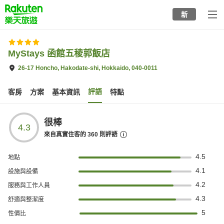
to
新
top
page
MyStays 函館五稜郭飯店
26-17 Honcho, Hakodate-shi, Hokkaido, 040-0011
評語
客房
方案
基本資訊
特點
很棒
4.3
來自真實住客的
360
則評語
4.5
地點
4.1
設施與設備
4.2
服務與工作人員
4.3
舒適與整潔度
5
性價比