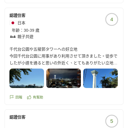
駐車場のおじさん方は変わらず、優しく名前も覚えていてく
れて、嬉しかったです。
認證住客
4
いつも、ありがとうごさいます。
日本
年齡：
30-39 歲
クチコミの詳細はこちらから
親子共遊
https://review.travel.rakuten.co.jp/hotel/voice/70692?
reviewId=33123478651837
千代台公園や五稜郭タワーへの好立地
今回千代台公園に用事があり利用させて頂きました。徒歩で
したが小道を通ると思いの外近く、とてもありがたい立地で
した。
五稜郭タワーにも行き、ホテルの客室からはライトアップさ
れたタワーも見え、短い時間ながらも函館を楽しむ事が出来
ました。
浴室天井のカビだけが少々残念でしたが、ホテル全体の雰囲
回報
有幫助
気は落ち着いていて印象が良かったです。
コンビニ隣接や市電が近いのも大変便利でした。
認證住客
他の画像やクチコミの詳細はこちらから
5
https://review.travel.rakuten.co.jp/hotel/voice/70692?