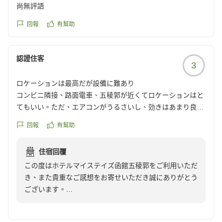
reviewId=33123478645689
尚無評語
回報
有幫助
認證住客
3
ロケーションは最高だが設備に難あり
コンビニ隣接、路面電車、五稜郭が近くてロケーションはと
てもいい。ただ、エアコンがうるさいし、効きはあまり良く
ない。冷蔵庫も温度調整ができないうえ冷えが悪い。空気清
回報
有幫助
浄機に汚れがあった。
クチコミの詳細はこちらから
住宿回覆
https://review.travel.rakuten.co.jp/hotel/voice/70692?
この度はホテルマイステイズ函館五稜郭をご利用いただ
reviewId=33123478511737
き、また貴重なご感想をお寄せいただき誠にありがとう
ございます。
コンビニや路面電車、五稜郭へのアクセスなど、立地に
ついてお褒めのお言葉をいただき、大変嬉しく存じま