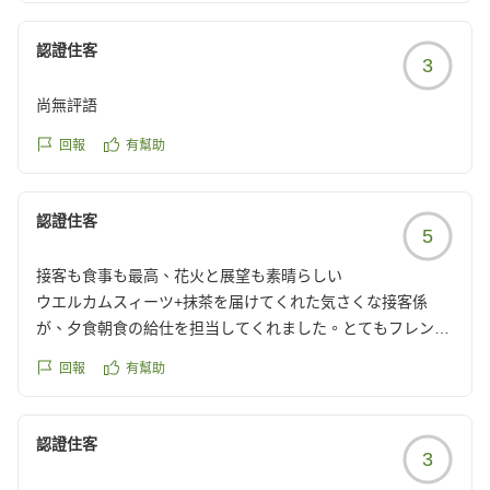
認證住客
3
尚無評語
回報
有幫助
認證住客
5
接客も食事も最高、花火と展望も素晴らしい
ウエルカムスィーツ+抹茶を届けてくれた気さくな接客係
が、夕食朝食の給仕を担当してくれました。とてもフレンド
リーで丁寧な接客でした。夕食は刺身、キンキの蒸し物、富
回報
有幫助
良野和牛の陶板焼きが特に美味しかったです。ドリンクは
QRコードから気軽にオーダー出来ました。部屋から花火が
見え朝の層雲峡の展望は最高でした。朝食は夫婦で和食と洋
認證住客
3
食にしましたが大満足でした。
他の画像やクチコミの詳細はこちらから