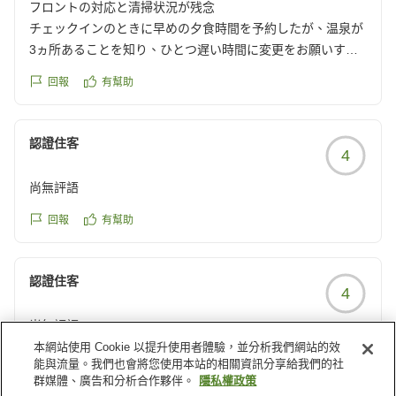
フロントの対応と清掃状況が残念
https://review.travel.rakuten.co.jp/hotel/voice/40960?
チェックインのときに早めの夕食時間を予約したが、温泉が
reviewId=33123478246975
3ヵ所あることを知り、ひとつ遅い時間に変更をお願いする
と「え~」と不満そうに言われた。タオル類は風呂場にある
回報
有幫助
と説明を受けたのに、実際は部屋から持っていかねばならな
かった。フロントはホテルの顔なのに対応がホントに残念で
した。避難経路を確認しようとその場に行ってみたら、蜘蛛
認證住客
4
の巣がすごかった。とても良いホテルなだけに、ちょっとし
たところがとても残念に感じてしまいました。
尚無評語
クチコミの詳細はこちらから
https://review.travel.rakuten.co.jp/hotel/voice/40960?
回報
有幫助
reviewId=33123478190977
認證住客
4
尚無評語
本網站使用 Cookie 以提升使用者體驗，並分析我們網站的效
回報
有幫助
能與流量。我們也會將您使用本站的相關資訊分享給我們的社
群媒體、廣告和分析合作夥伴。
隱私權政策