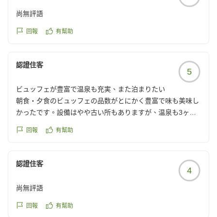
尚無評語
回報
有幫助
認證住客
5
ビュッフェが豊富で温泉も充実、また泊まりたい
朝食・夕食のビュッフェの品数がとにかく豊富で味も美味し
かったです。設備はやや古い所もありますが、温泉も3ヶ所
ありスタッフの方も親切でしたし是非また泊まりたいと思い
回報
有幫助
ます。
クチコミの詳細はこちらから
https://review.travel.rakuten.co.jp/hotel/voice/40960?
認證住客
4
reviewId=33123478324594
尚無評語
回報
有幫助