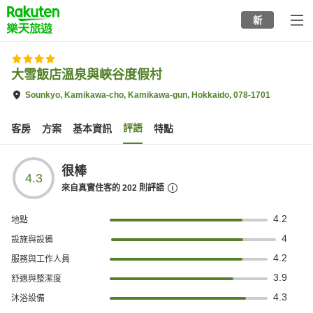
to
新
top
page
大雪飯店溫泉與峽谷度假村
Sounkyo, Kamikawa-cho, Kamikawa-gun, Hokkaido, 078-1701
評語
客房
方案
基本資訊
特點
很棒
4.3
來自真實住客的
202
則評語
4.2
地點
4
設施與設備
4.2
服務與工作人員
3.9
舒適與整潔度
4.3
沐浴設備