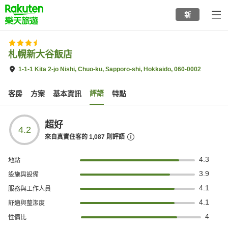
to
新
top
page
札幌新大谷飯店
1-1-1 Kita 2-jo Nishi, Chuo-ku, Sapporo-shi, Hokkaido, 060-0002
評語
客房
方案
基本資訊
特點
超好
4.2
來自真實住客的
1,087
則評語
4.3
地點
3.9
設施與設備
4.1
服務與工作人員
4.1
舒適與整潔度
4
性價比