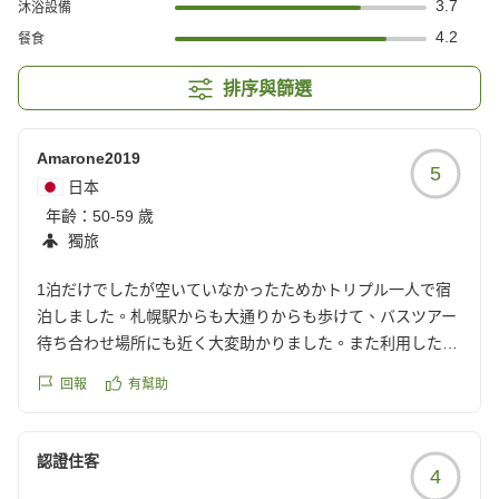
3.7
沐浴設備
4.2
餐食
排序與篩選
Amarone2019
5
日本
年齡：
50-59 歲
獨旅
1泊だけでしたが空いていなかったためかトリプル一人で宿
泊しました。札幌駅からも大通りからも歩けて、バスツアー
待ち合わせ場所にも近く大変助かりました。また利用したい
と思います。
回報
有幫助
クチコミの詳細はこちらから
https://review.travel.rakuten.co.jp/hotel/voice/163?
reviewId=33123478479509
認證住客
4