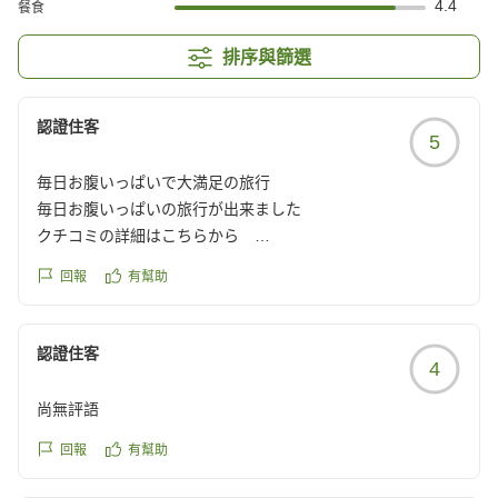
4.4
餐食
排序與篩選
認證住客
5
毎日お腹いっぱいで大満足の旅行
毎日お腹いっぱいの旅行が出来ました
クチコミの詳細はこちらから
https://review.travel.rakuten.co.jp/hotel/voice/14019?
回報
有幫助
reviewId=33123478632647
認證住客
4
尚無評語
回報
有幫助