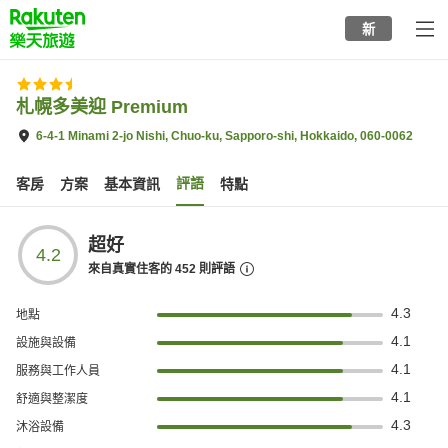
to
新
top
page
札幌多美迎 Premium
6-4-1 Minami 2-jo Nishi, Chuo-ku, Sapporo-shi, Hokkaido, 060-0062
評語
客房
方案
基本資訊
特點
超好
4.2
來自真實住客的
452
則評語
4.3
地點
4.1
設施與設備
4.1
服務與工作人員
4.1
舒適與整潔度
4.3
沐浴設備