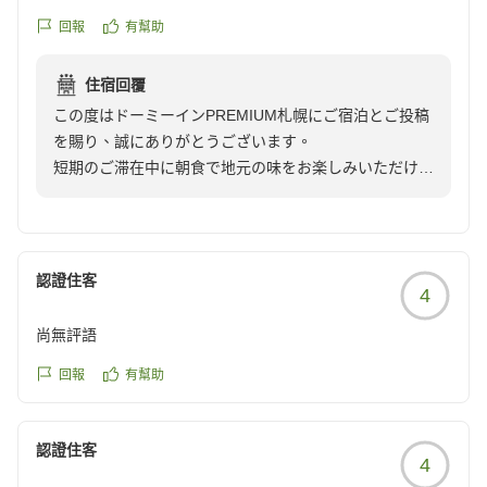
クチコミの詳細はこちらから
回報
有幫助
https://review.travel.rakuten.co.jp/hotel/voice/14019?
reviewId=33123478217727
住宿回覆
この度はドーミーインPREMIUM札幌にご宿泊とご投稿
を賜り、誠にありがとうございます。
短期のご滞在中に朝食で地元の味をお楽しみいただけた
ことを伺い、安心するとともに光栄に存じます。
今後もお客様の声を励みに献立やサービス改善に取り組
んでまいりますので、機会がございましたらぜひまたお
越しくださいませ。
認證住客
4
スタッフ一同心よりお待ちいたしております。
尚無評語
ドーミーイン札幌
草間
回報
有幫助
認證住客
4